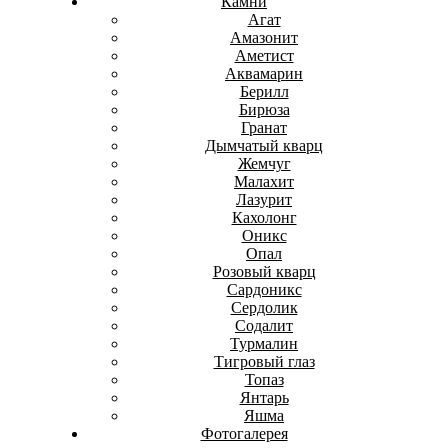
Камни
Агат
Амазонит
Аметист
Аквамарин
Берилл
Бирюза
Гранат
Дымчатый кварц
Жемчуг
Малахит
Лазурит
Кахолонг
Оникс
Опал
Розовый кварц
Сардоникс
Сердолик
Содалит
Турмалин
Тигровый глаз
Топаз
Янтарь
Яшма
Фотогалерея