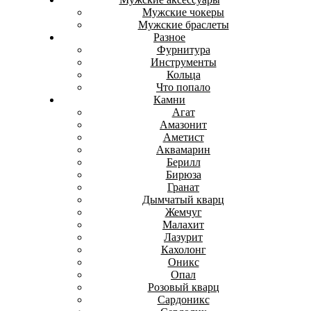
Мужские чокеры
Мужские браслеты
Разное
Фурнитура
Инструменты
Кольца
Что попало
Камни
Агат
Амазонит
Аметист
Аквамарин
Берилл
Бирюза
Гранат
Дымчатый кварц
Жемчуг
Малахит
Лазурит
Кахолонг
Оникс
Опал
Розовый кварц
Сардоникс