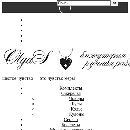
Перейти
Главная
к
Магазин
содержимому
Обо мне
Контакты
Оформление заказа
шестое чувство — это чувство меры
Комплекты
Ожерелья
Чокеры
Бусы
Колье
Кулоны
Серьги
Браслеты
Мужские аксессуары