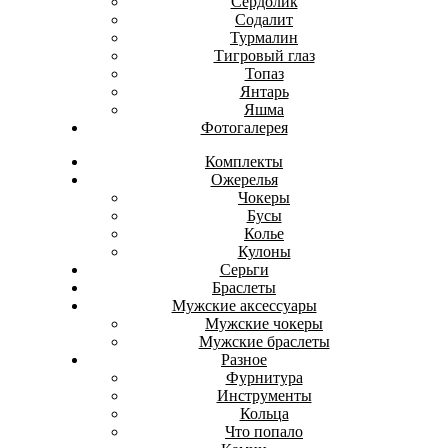
Сердолик
Содалит
Турмалин
Тигровый глаз
Топаз
Янтарь
Яшма
Фотогалерея
Комплекты
Ожерелья
Чокеры
Бусы
Колье
Кулоны
Серьги
Браслеты
Мужские аксессуары
Мужские чокеры
Мужские браслеты
Разное
Фурнитура
Инструменты
Кольца
Что попало