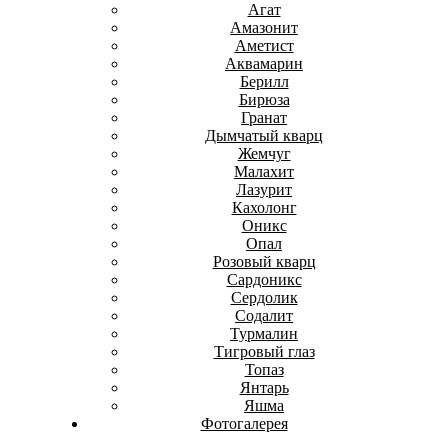
Агат
Амазонит
Аметист
Аквамарин
Берилл
Бирюза
Гранат
Дымчатый кварц
Жемчуг
Малахит
Лазурит
Кахолонг
Оникс
Опал
Розовый кварц
Сардоникс
Сердолик
Содалит
Турмалин
Тигровый глаз
Топаз
Янтарь
Яшма
Фотогалерея