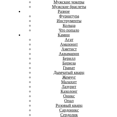
Мужские чокеры
Мужские браслеты
Разное
Фурнитура
Инструменты
Кольца
Что попало
Камни
Агат
Амазонит
Аметист
Аквамарин
Берилл
Бирюза
Гранат
Дымчатый кварц
Жемчуг
Малахит
Лазурит
Кахолонг
Оникс
Опал
Розовый кварц
Сардоникс
Сердолик