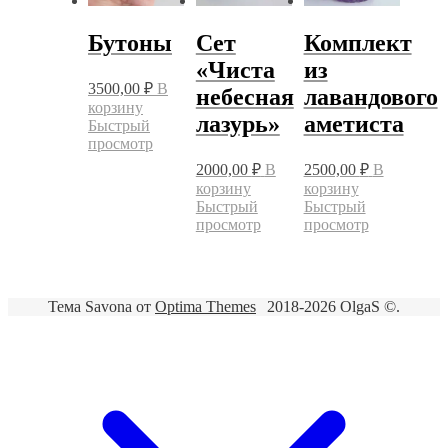
Бутоны
Сет
Комплект
«Чиста
из
3500,00
₽
В
небесная
лавандового
корзину
лазурь»
аметиста
Быстрый
просмотр
2000,00
₽
В
2500,00
₽
В
корзину
корзину
Быстрый
Быстрый
просмотр
просмотр
Тема Savona от
Optima Themes
2018-2026 OlgaS ©.