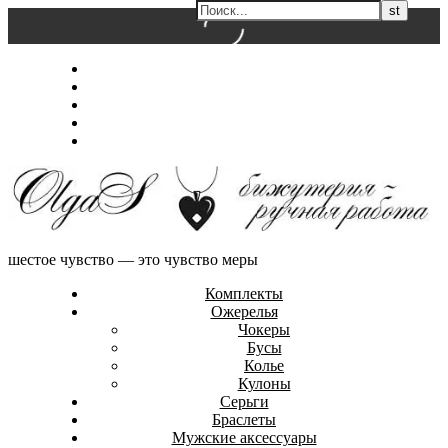
Перейти
Главная
к
Магазин
содержимому
Обо мне
Контакты
Оформление заказа
шестое чувство — это чувство меры
Комплекты
Ожерелья
Чокеры
Бусы
Колье
Кулоны
Серьги
Браслеты
Мужские аксессуары