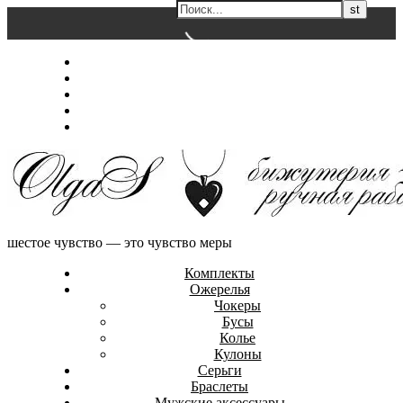
Перейти
Главная
к
Магазин
содержимому
Обо мне
Контакты
Оформление заказа
шестое чувство — это чувство меры
Комплекты
Ожерелья
Чокеры
Бусы
Колье
Кулоны
Серьги
Браслеты
Мужские аксессуары