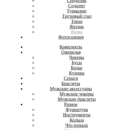
Сердолик
Содалит
Турмалин
Тигровый глаз
Топаз
Янтарь
Яшма
Фотогалерея
Комплекты
Ожерелья
Чокеры
Бусы
Колье
Кулоны
Серьги
Браслеты
Мужские аксессуары
Мужские чокеры
Мужские браслеты
Разное
Фурнитура
Инструменты
Кольца
Что попало