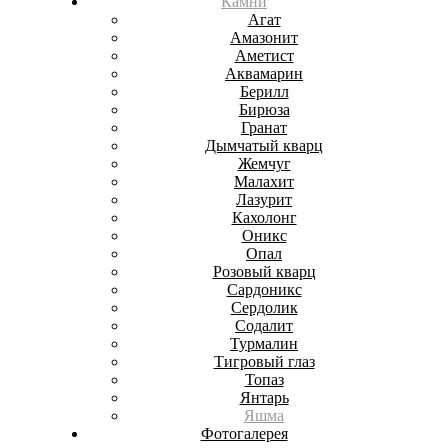
Камни
Агат
Амазонит
Аметист
Аквамарин
Берилл
Бирюза
Гранат
Дымчатый кварц
Жемчуг
Малахит
Лазурит
Кахолонг
Оникс
Опал
Розовый кварц
Сардоникс
Сердолик
Содалит
Турмалин
Тигровый глаз
Топаз
Янтарь
Яшма
Фотогалерея