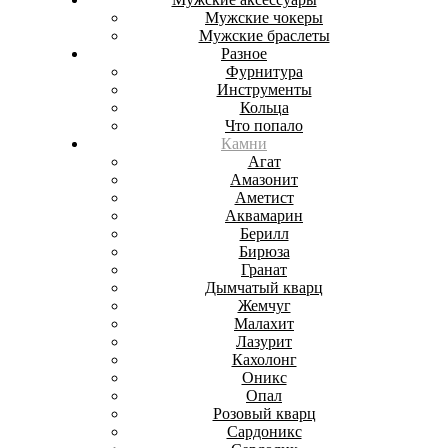
Мужские чокеры
Мужские браслеты
Разное
Фурнитура
Инструменты
Кольца
Что попало
Камни
Агат
Амазонит
Аметист
Аквамарин
Берилл
Бирюза
Гранат
Дымчатый кварц
Жемчуг
Малахит
Лазурит
Кахолонг
Оникс
Опал
Розовый кварц
Сардоникс