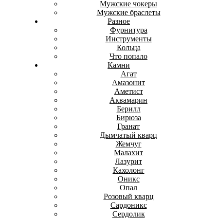
Мужские чокеры
Мужские браслеты
Разное
Фурнитура
Инструменты
Кольца
Что попало
Камни
Агат
Амазонит
Аметист
Аквамарин
Берилл
Бирюза
Гранат
Дымчатый кварц
Жемчуг
Малахит
Лазурит
Кахолонг
Оникс
Опал
Розовый кварц
Сардоникс
Сердолик