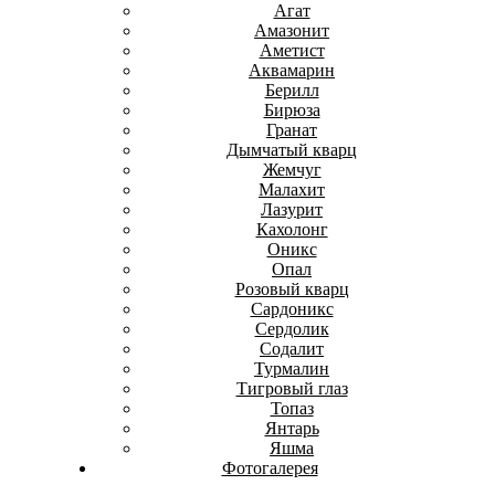
Агат
Амазонит
Аметист
Аквамарин
Берилл
Бирюза
Гранат
Дымчатый кварц
Жемчуг
Малахит
Лазурит
Кахолонг
Оникс
Опал
Розовый кварц
Сардоникс
Сердолик
Содалит
Турмалин
Тигровый глаз
Топаз
Янтарь
Яшма
Фотогалерея