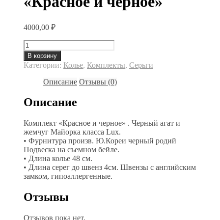
«Красное и черное»
4000,00
₽
Количество
товара
В корзину
"Красное
Категории:
Колье
,
Комплекты
,
Серьги
и
черное"
Описание
Отзывы (0)
Описание
Комплект «Красное и черное» . Черный агат и
жемчуг Майорка класса Lux.
• Фурнитура произв. Ю.Кореи черный родий
Подвеска на съемном бейле.
• Длина колье 48 см.
• Длина серег до швенз 4см. Швензы с английским
замком, гипоаллергенные.
Отзывы
Отзывов пока нет.