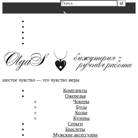
Перейти
Главная
к
Магазин
содержимому
Обо мне
Контакты
Оформление заказа
шестое чувство — это чувство меры
Комплекты
Ожерелья
Чокеры
Бусы
Колье
Кулоны
Серьги
Браслеты
Мужские аксессуары