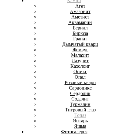
Камни
Агат
Амазонит
Аметист
Аквамарин
Берилл
Бирюза
Гранат
Дымчатый кварц
Жемчуг
Малахит
Лазурит
Кахолонг
Оникс
Опал
Розовый кварц
Сардоникс
Сердолик
Содалит
Турмалин
Тигровый глаз
Топаз
Янтарь
Яшма
Фотогалерея