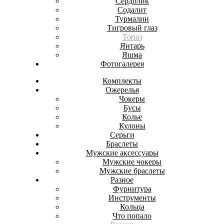
Сердолик
Содалит
Турмалин
Тигровый глаз
Топаз
Янтарь
Яшма
Фотогалерея
Комплекты
Ожерелья
Чокеры
Бусы
Колье
Кулоны
Серьги
Браслеты
Мужские аксессуары
Мужские чокеры
Мужские браслеты
Разное
Фурнитура
Инструменты
Кольца
Что попало