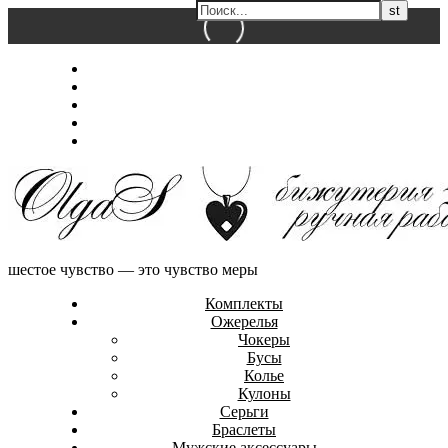
Перейти
Главная
к
Магазин
содержимому
Обо мне
Контакты
Оформление заказа
шестое чувство — это чувство меры
Комплекты
Ожерелья
Чокеры
Бусы
Колье
Кулоны
Серьги
Браслеты
Мужские аксессуары