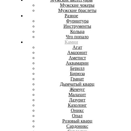
Мужские чокеры
Мужские браслеты
Разное
Фурнитура
Инструменты
Кольца
Что попало
Камни
Агат
Амазонит
Аметист
Аквамарин
Берилл
Бирюза
Гранат
Дымчатый кварц
Жемчуг
Малахит
Лазурит
Кахолонг
Оникс
Опал
Розовый кварц
Сардоникс